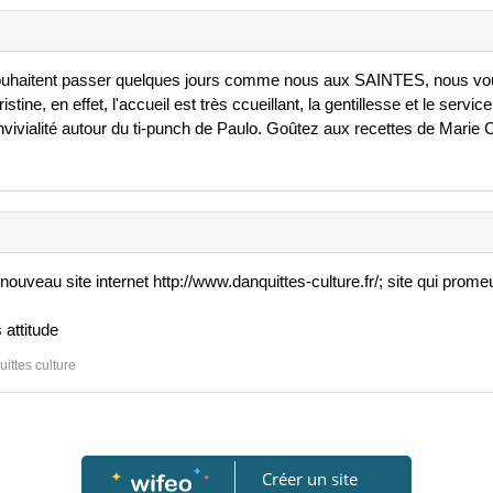
ouhaitent passer quelques jours comme nous aux SAINTES, nous vous
stine, en effet, l'accueil est très ccueillant, la gentillesse et le serv
ivialité autour du ti-punch de Paulo. Goûtez aux recettes de Marie Ch
 nouveau site internet http://www.danquittes-culture.fr/; site qui promeu
 attitude
uittes culture
Créer un site