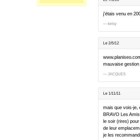
j'étais venu en 20
kelsy
Le 2/5/12
www.planiseo.com v
mauvaise gestion
JACQUES
Le 1/11/11
mais que vois-je, e
BRAVO Les Amis! e
le soir (rires) pou
de leur emplaceme
je les recommande 