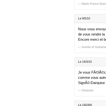
Marie-France Epi
Le 9/5/10
Nous vous envoyo
de vous rendre la
Encore merci et bo
Aurelie et Guillam
Le 16/3/10
Je vous FÃ©lÃ©cit
comme vous autre
SignÃ©:Darquise 
Darquise
Le 19/2/09