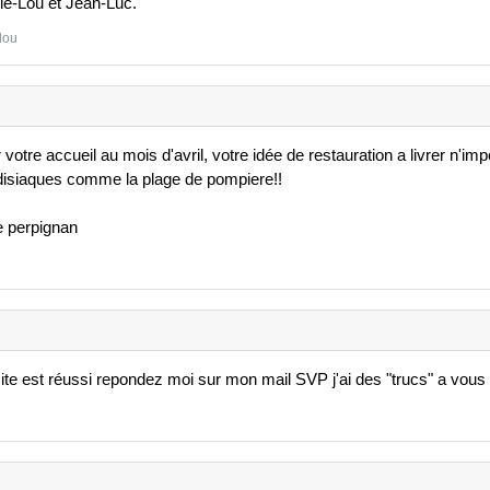
ie-Lou et Jean-Luc.
lou
otre accueil au mois d'avril, votre idée de restauration a livrer n'impor
disiaques comme la plage de pompiere!!
de perpignan
te est réussi repondez moi sur mon mail SVP j'ai des "trucs" a vous d