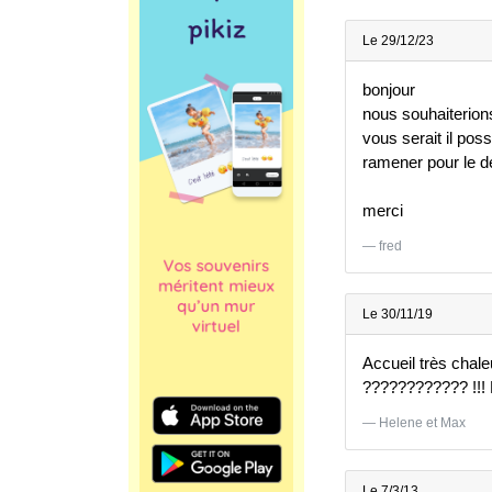
Le 29/12/23
bonjour
nous souhaiterion
vous serait il pos
ramener pour le d
merci
fred
Le 30/11/19
Accueil très chaleu
???????????? !!!
Helene et Max
Le 7/3/13