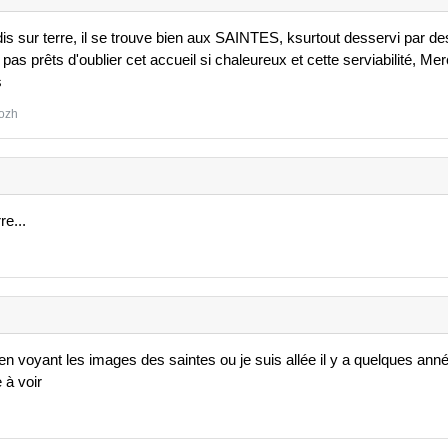
adis sur terre, il se trouve bien aux SAINTES, ksurtout desservi par d
 prêts d'oublier cet accueil si chaleureux et cette serviabilité, Merc
s
cozh
re...
en voyant les images des saintes ou je suis allée il y a quelques an
e à voir