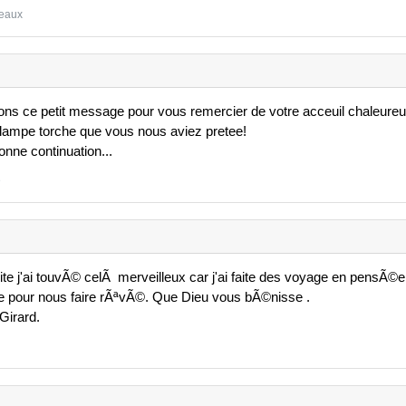
neaux
ns ce petit message pour vous remercier de votre acceuil chaleure
 lampe torche que vous nous aviez pretee!
nne continuation...
e
e j'ai touvÃ© celÃ merveilleux car j'ai faite des voyage en pensÃ©e
 pour nous faire rÃªvÃ©. Que Dieu vous bÃ©nisse .
Girard.