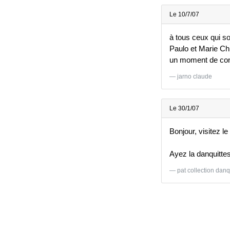
Le 10/7/07
à tous ceux qui s
Paulo et Marie Chri
un moment de conv
jarno claude
Le 30/1/07
Bonjour, visitez le
Ayez la danquittes
pat collection danq