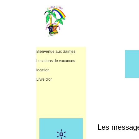
Bienvenue aux Saintes
Locations de vacances
location
Livre d'or
Les messages