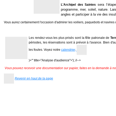
sera l’étap
L'Archipel des Saintes
programme, mer, soleil, nature. Lai
angles et participer à la vie des ins
Vous aurez certainement l'occasion d'admirer les voiliers, paquebots et navires q
Les rendez-vous les plus prisés sont la fête patronale de
Ter
périodes, les
réservations sont à prévoir à l'avance. Bien d'a
les foules. Voyez notre
calendrier
.
)+'" title="Analyse d'audience">'); //-->
Vous pouvez recevoir une documentation sur papier, faites en la demande à n
Revenir en haut de la page